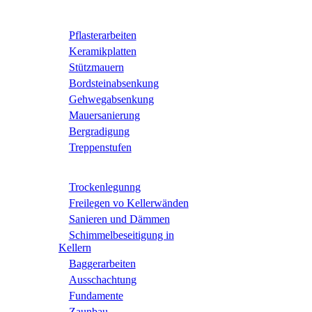
Pflasterarbeiten
Keramikplatten
Stützmauern
Bordsteinabsenkung
Gehwegabsenkung
Mauersanierung
Bergradigung
Treppenstufen
Trockenlegunng
Freilegen vo Kellerwänden
Sanieren und Dämmen
Schimmelbeseitigung in
Kellern
Baggerarbeiten
Ausschachtung
Fundamente
Zaunbau